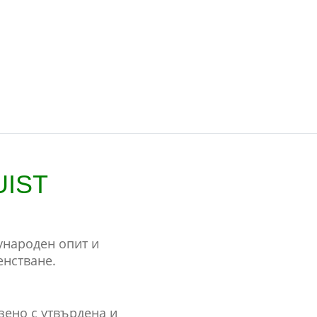
UIST
ународен опит и
нстване.
зено с утвърдена и