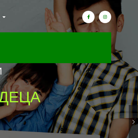
И
 ДЕЦА