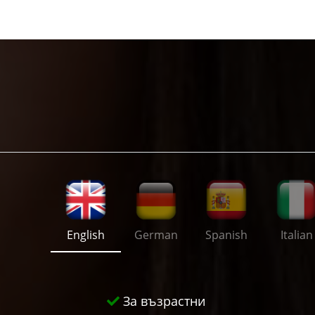
English
German
Spanish
Italian
За възрастни