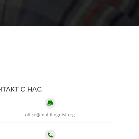
НТАКТ С НАС
office
@
multilinguist
.
org