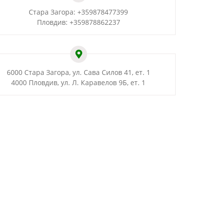
Стара Загора:
+359
878
477399
Пловдив:
+359
878
862237
6000 Стара Загора, ул. Сава Силов 41, ет. 1
4000 Пловдив, ул. Л. Каравелов 9Б, ет. 1