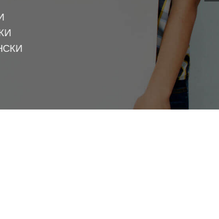
И
КИ
НСКИ