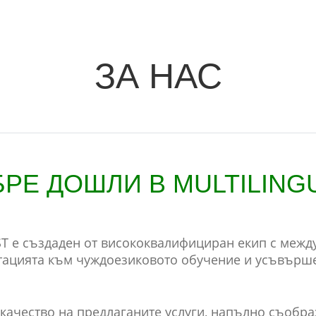
ЗА НАС
РЕ ДОШЛИ В MULTILING
T е създаден от висококвалифициран екип с межд
тацията към чуждоезиковото обучение и усъвърше
качество на предлаганите услуги, напълно съобра