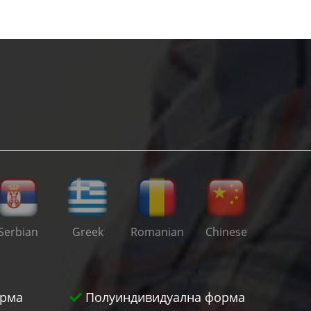
Serbian
Greek
Romanian
Chinese
рма
Полуиндивидуална форма