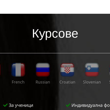
Курсове
French
Russian
Croatian
Slovenian
За ученици
Индивидуална фо