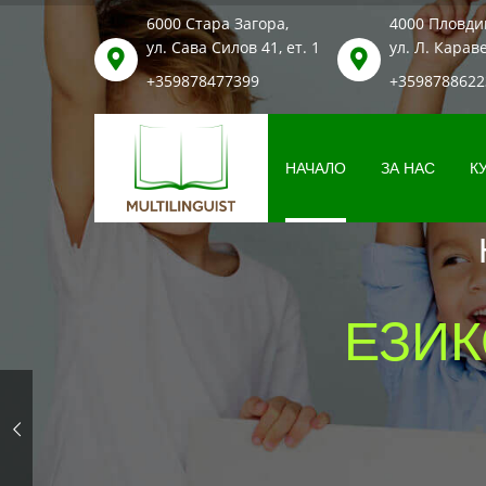
6000 Стара Загора,
4000 Пловди
ул. Сава Силов 41, ет. 1
ул. Л. Караве
+359
878
477399
+359
878
8622
НАЧАЛО
ЗА НАС
К
ЕЗИК